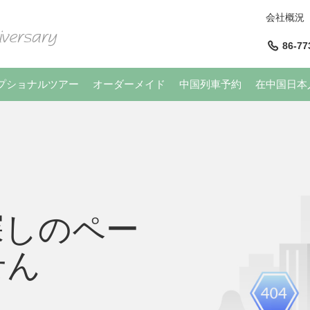
会社概況
86-77
プショナルツアー
オーダーメイド
中国列車予約
在中国日本
探しのペー
せん