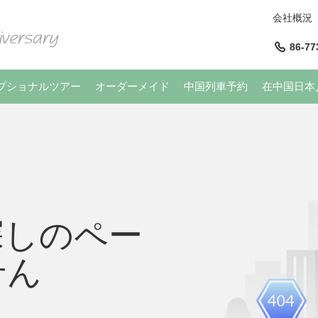
会社概況
86-77
プショナルツアー
オーダーメイド
中国列車予約
在中国日本
探しのペー
せん