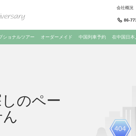
会社概況
86-77
プショナルツアー
オーダーメイド
中国列車予約
在中国日本
探しのペー
せん