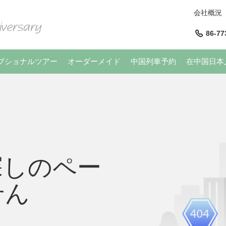
会社概況
86-77
プショナルツアー
オーダーメイド
中国列車予約
在中国日本
探しのペー
せん