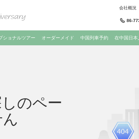
会社概況
86-77
プショナルツアー
オーダーメイド
中国列車予約
在中国日本
探しのペー
せん