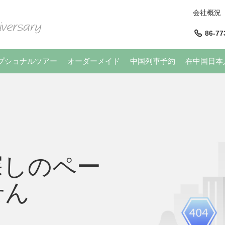
会社概況
86-77
プショナルツアー
オーダーメイド
中国列車予約
在中国日本
探しのペー
せん