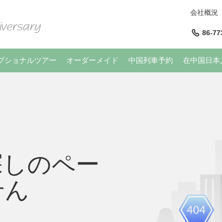
会社概況
86-77
プショナルツアー
オーダーメイド
中国列車予約
在中国日本
探しのペー
せん