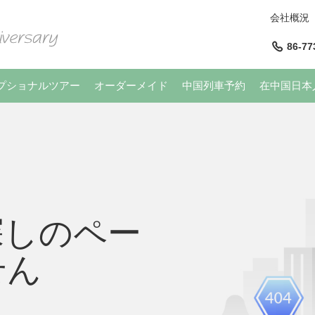
会社概況
86-77
プショナルツアー
オーダーメイド
中国列車予約
在中国日本
探しのペー
せん