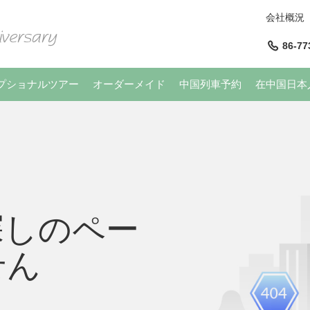
会社概況
86-77
プショナルツアー
オーダーメイド
中国列車予約
在中国日本
探しのペー
せん