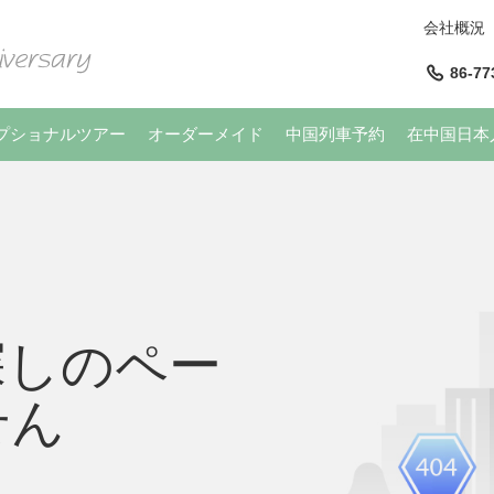
会社概況
86-77
プショナルツアー
オーダーメイド
中国列車予約
在中国日本
探しのペー
せん