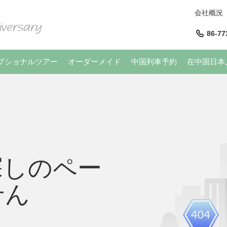
会社概況
86-77
プショナルツアー
オーダーメイド
中国列車予約
在中国日本
探しのペー
せん