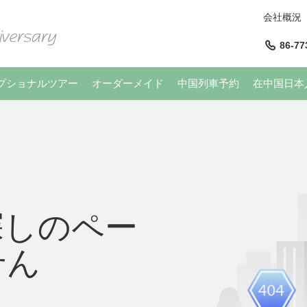
会社概況
86-77
プショナルツアー
オーダーメイド
中国列車予約
在中国日本
探しのペー
せん