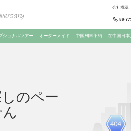
会社概況
86-77
プショナルツアー
オーダーメイド
中国列車予約
在中国日本
探しのペー
せん