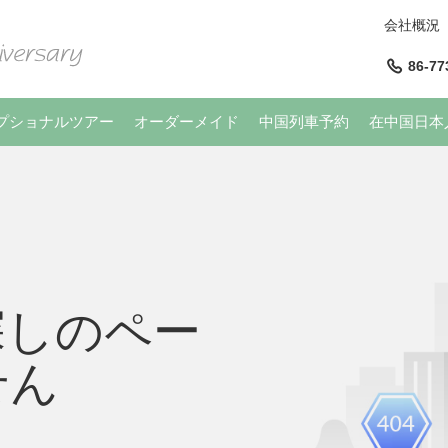
会社概況
86-77
プショナルツアー
オーダーメイド
中国列車予約
在中国日本
探しのペー
せん