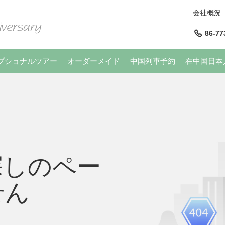
会社概況
86-77
プショナルツアー
オーダーメイド
中国列車予約
在中国日本
探しのペー
せん