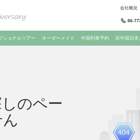
会社概況
86-77
プショナルツアー
オーダーメイド
中国列車予約
在中国日本
探しのペー
せん