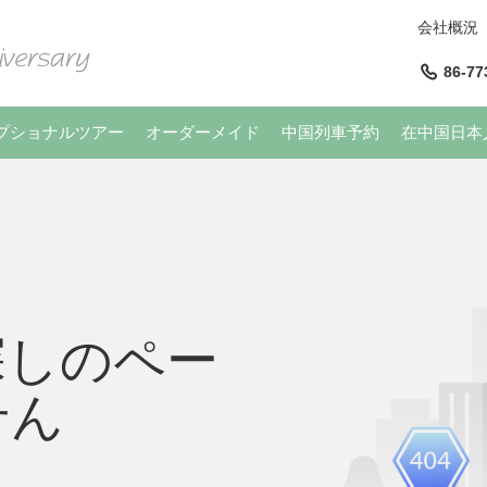
会社概況
86-77
プショナルツアー
オーダーメイド
中国列車予約
在中国日本
探しのペー
せん