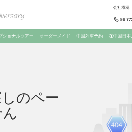
会社概況
86-77
プショナルツアー
オーダーメイド
中国列車予約
在中国日本
探しのペー
せん