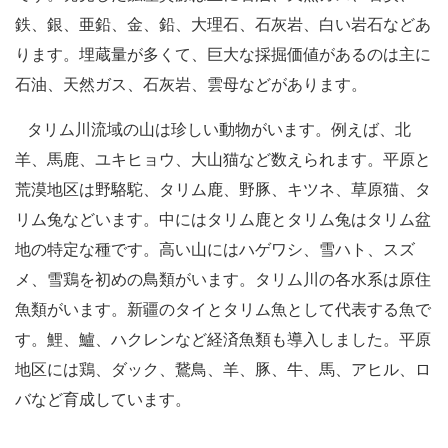
鉄、銀、亜鉛、金、鉛、大理石、石灰岩、白い岩石などあ
ります。埋蔵量が多くて、巨大な採掘価値があるのは主に
石油、天然ガス、石灰岩、雲母などがあります。
タリム川流域の山は珍しい動物がいます。例えば、北
羊、馬鹿、ユキヒョウ、大山猫など数えられます。平原と
荒漠地区は野駱駝、タリム鹿、野豚、キツネ、草原猫、タ
リム兔などいます。中にはタリム鹿とタリム兔はタリム盆
地の特定な種です。高い山にはハゲワシ、雪ハト、スズ
メ、雪鶏を初めの鳥類がいます。タリム川の各水系は原住
魚類がいます。新疆のタイとタリム魚として代表する魚で
す。鯉、鱸、ハクレンなど経済魚類も導入しました。平原
地区には鶏、ダック、鵞鳥、羊、豚、牛、馬、アヒル、ロ
バなど育成しています。