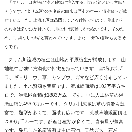
「
タリム」は古語に“湖と砂漠に注入する川の支流”という意味だ
そうです。“タリム河”のお名前の由来は歴史の本―＜清史稿＞が載
せていました。上流地区は凸凹している砂漠ですので、氷山から
のお水は多い沙が付いて、川の水は変動しかねないです、そのた
め、“手綱なしの馬”と言われています。また、“畑”の意味もあるそ
うです。
タリム川流域の植生は山地と平原植生が構成します。山
地植生は強い荒漠化の特徴を持っています。全域はポプ
ラ、ギョリュウ、葦、カンゾウ、ガマなど広く分布してい
ました。土地資源も豊富です。流域総面積は102万平方キ
ロで、灌漑区面積は1883万ムーです。中に人工林草の灌
漑面積は455.9万ムーです。タリム川流域は草の資源も豊
富で、類型が多くて、面積も広いです。流域草地総面積は
2389万千ムーです。鉱産は種類が多くて、含有量が豊富
です。発見した鉱産資源は主に石油、天然ガス、石炭、