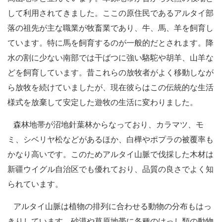
して利用されてきました。ここの原住民であるアルタイ部
落の祖先が主な職業が牧畜業であり、牛、馬、羊を飼育し
ています。特に馬を飼育するのが一般的だとされます。降
水の割に少ない南部では干ばつに強い駱駝や胡羊、山羊な
どを飼育しています。昔これらの放牧者がよく移動しなが
ら放牧を続けていましたが、現在彼らはこの伝統的な生活
様式を放棄して安定した遊牧の生活に変わりました。
森林地帯が沼地針葉林からなっており、カラマツ、モ
ミ、シベリヤ松などがあるほか、白樺やポプラの被覆率も
かなり高いです。このためアルタイ山脈で伐採した木材は
新疆ウイグル自治区でも優れており、品質の良さでよく知
られています。
アルタイ山脈は植物の排列に合わせる動物の分布もはっ
きりしています。砂漠や草原地帯に各種のけっし類の動物