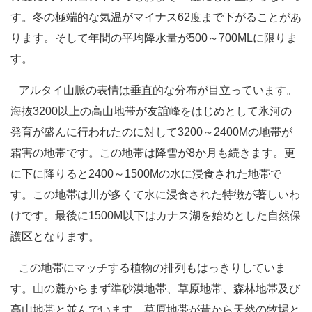
す。冬の極端的な気温がマイナス62度まで下がることがあ
ります。そして年間の平均降水量が500～700MLに限りま
す。
アルタイ山脈の表情は垂直的な分布が目立っています。
海抜3200以上の高山地帯が友誼峰をはじめとして氷河の
発育が盛んに行われたのに対して3200～2400Mの地帯が
霜害の地帯です。この地帯は降雪が8か月も続きます。更
に下に降りると2400～1500Mの水に浸食された地帯で
す。この地帯は川が多くて水に浸食された特徴が著しいわ
けです。最後に1500M以下はカナス湖を始めとした自然保
護区となります。
この地帯にマッチする植物の排列もはっきりしていま
す。山の麓からまず準砂漠地帯、草原地帯、森林地帯及び
高山地帯と並んでいます。草原地帯が昔から天然の牧場と