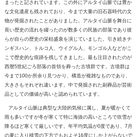
まったと記されています。この外にアルタイ山脈では豊か
な文化遺産も残されており、今まで大量の旧石器時代の文
物が発掘されたことがありました。アルタイ山脈を舞台に
長い歴史の流れを綴ったのが数多くの民族の部落であり彼
らが自らの歴史の栄枯盛衰を演じていました。引き続きチ
ンギスハン、トルコ人、ウイグル人、モンゴル人などがこ
こで歴史的な痕跡を残してきました。最も注目されたのが
西暦5世紀ごろ部落の首領を葬った古墳群です。古墳群は
今まで100か所余り見つかり、構造が複雑なものであり、
大きさもそれぞれ違います。中で発掘された副葬品が芸術
品としての価値が高いと認められています。
アルタイ山脈は典型な大陸的気候に属し、夏が暖かくて
雨も多いですが冬が寒くて特に海抜の高いところで吹雪が
降るほど寒くて厳しいです。年平均気温が0度であり、7月
の夏に入り積雪の下方でもおよそ16度にしか上がらないで