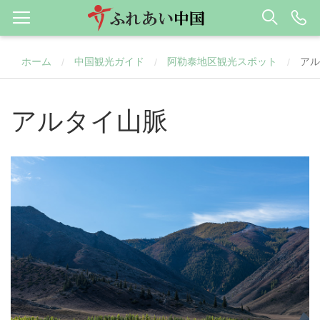
ホーム
中国観光ガイド
阿勒泰地区観光スポット
アル
/
/
/
アルタイ山脈