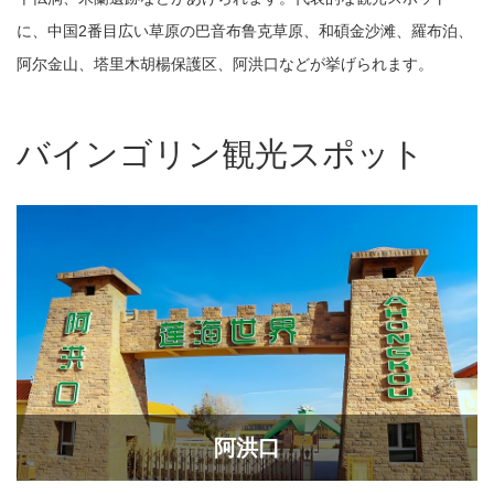
に、中国2番目広い草原の巴音布鲁克草原、和碩金沙滩、羅布泊、
阿尔金山、塔里木胡楊保護区、阿洪口などが挙げられます。
バインゴリン観光スポット
阿洪口