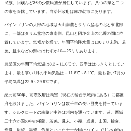
民族、回族んど36の少数民族が居住しています。八つの県と二つ
の市を管轄しています。自治州政府は庫尓勒市にあります。
バインゴリンの大部の地域は天山南麓とタリム盆地の北と東北部
に、一部はタリム盆地の東南側、昆山と阿尓金山の北麓の間に位
置しています。気候が乾燥で、年間平均降水量は100ミリ未満、若
羌、且末などの県のはわずか10―25ミリあります。
農業区の年間平均気温は8.2～11.6℃で、
四季ははっきりとしてい
ます。最も寒い1月の平均気温は－11.8℃～8.1℃、最も暑い7月の
平均気温は22.9～29.9℃です。
紀元前60年、前漢政府は烏塁（現在の輪台県域内にある）に都護
府を設けました。バインゴリンは数千年の長い歴史を持っていま
す。シルクロードの南路と中路は州内を通っています。昔、西域
三十六か国の中の楼蘭、若羌、且末、小宛、戎盧、山国、輪台、
焉耆、尉犂、渠犂、危須といった十一か国はバインゴリンの域内