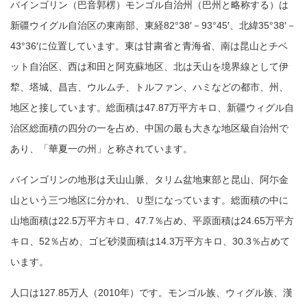
バインゴリン（
巴音郭楞）
モンゴル自治州（巴州と略称する）は
新疆ウイグル自治区の東南部、東経82°38′－93°45′、
北緯35°38′－
43°36′に位置しています。東は甘粛省と青海省、南は昆山とチベ
ット自治区、西は和田と阿克蘇地区、北は天山を境界線として伊
犂、塔城、昌吉、ウルムチ、トルファン、ハミなどの都市、州、
地区と接しています。総面積は47.87万平方キロ、新疆ウィグル自
治区総面積の四分の一を占め、中国の最も大きな地区級自治州で
あり、「華夏一の州」と称されています。
バインゴリンの地形は天山山脈、タリム盆地東部と昆山、阿尓金
山という三つ地区に分かれ、Ｕ型になっています。総面積の中に
山地面積は22.5万平方キロ、47.7％占め、平原面積は24.65万平方
キロ、52％占め、ゴビ砂漠面積は14.3万平方キロ、30.3％占めて
います。
人口は127.85万人（2010年）です。モンゴル族、ウィグル族、漢