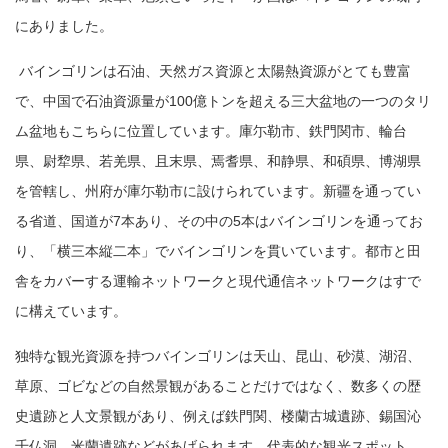
にありました。
バインゴリンは石油、天然ガス資源と太陽熱資源がとても豊富
で、中国で石油資源量が100億トンを超える三大盆地の一つのタリ
ム盆地もこちらに位置しています。庫尓勒市、鉄門関市、輪台
県、尉犂県、若羌県、且末県、焉耆県、和静県、和碩県、博湖県
を管轄し、州府が庫尓勒市に設けられています。
新疆を通ってい
る省道、国道が7本あり、その中の5本はバインゴリンを通ってお
り、「横三本縦二本」で
バインゴリン
を貫いています。都市と田
舎をカバーする運輸ネットワークと現代通信ネットワークはすで
に構えています。
独特な観光資源を持つバインゴリンは天山、昆山、砂漠、湖沼、
草原、ゴビなどの自然景観があることだけではなく、数多くの歴
史遺跡と人文景観があり、例えば鉄門関、楼蘭古城遺跡、錫国沁
千仏洞、米蘭遺跡などがあげられます。
代表的な観光スポット