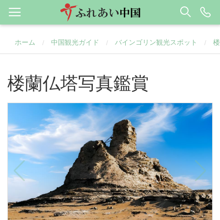
ホーム
中国観光ガイド
バインゴリン観光スポット
楼
/
/
/
楼蘭仏塔写真鑑賞