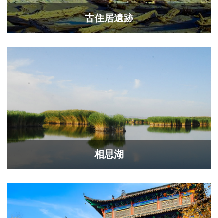
古住居遺跡
相思湖