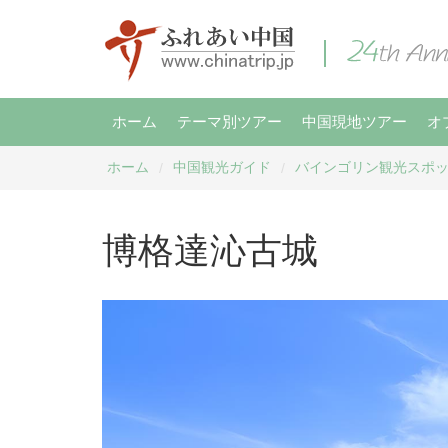
ホーム
テーマ別ツアー
中国現地ツアー
オ
ホーム
中国観光ガイド
バインゴリン観光スポ
/
/
博格達沁古城