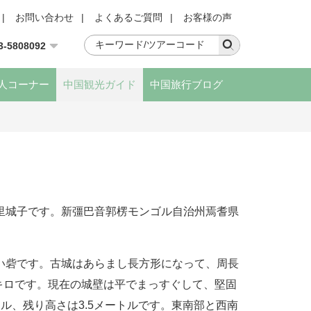
|
お問い合わせ
|
よくあるご質問
|
お客様の声
3-5808092
人コーナー
中国観光ガイド
中国旅行ブログ
里城子です。新彊巴音郭楞モンゴル自治州焉耆県
い砦です。古城はあらまし長方形になって、周長
方キロです。現在の城壁は平でまっすぐして、堅固
ル、残り高さは3.5メートルです。東南部と西南