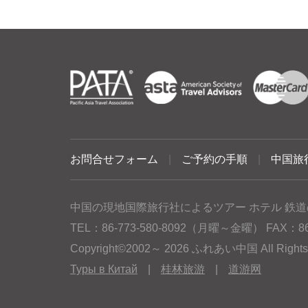
お問合せフォーム
|
ご予約の手順
|
中国旅
中国の現地国際旅行社によるツアー ホテル 鉄道
TEL：86-773-580-8092（月曜～金曜） FAX：86-77
Copyright©2002～ 2026 ふれあい中国 All Rig
Туры в Китай
|
桂林旅游
|
道游网