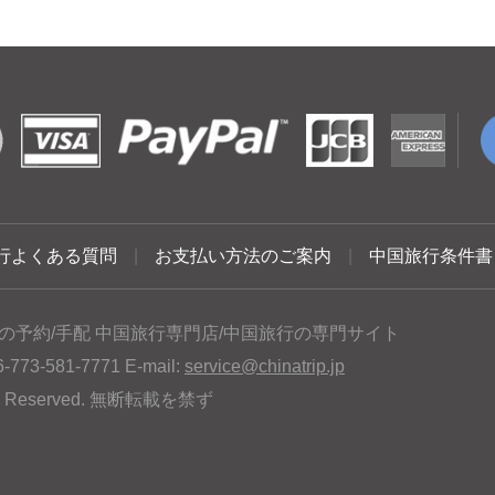
行よくある質問
|
お支払い方法のご案内
|
中国旅行条件書
の予約/手配 中国旅行専門店/中国旅行の専門サイト
3-581-7771 E-mail:
service@chinatrip.jp
hts Reserved. 無断転載を禁ず