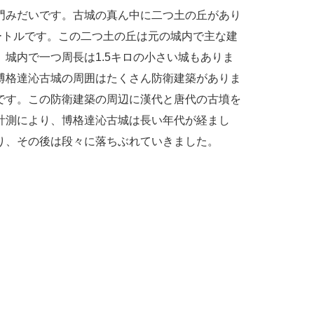
門みだいです。古城の真ん中に二つ土の丘があり
ートルです。この二つ土の丘は元の城内で主な建
城内で一つ周長は1.5キロの小さい城もありま
博格達沁古城の周囲はたくさん防衛建築がありま
です。この防衛建築の周辺に漢代と唐代の古墳を
計測により、博格達沁古城は長い年代が経まし
り、その後は段々に落ちぶれていきました。