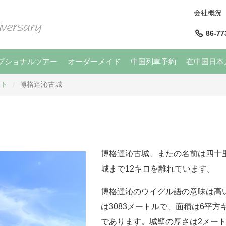
会社概況
86-77
プショナルツアー
オーダーメイド
中国列車予約
在中国日本
ット
博格達沁古城
/
博格達沁古城、またの名前は四十
城まで12キロを離れています。
博格達沁のウイグル語の意味は高
は3083メートルで、面積は6平
であります。城壁の厚さは2メート