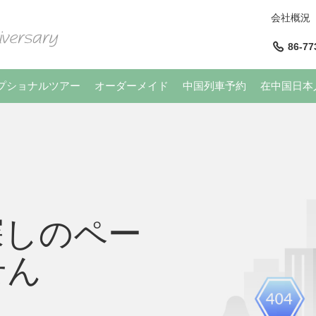
会社概況
86-77
プショナルツアー
オーダーメイド
中国列車予約
在中国日本
探しのペー
せん