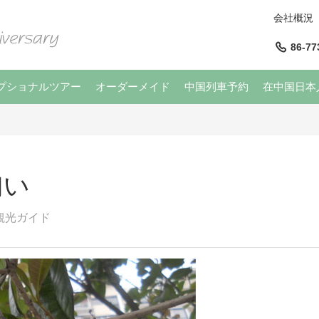
会社概況
86-77
プショナルツアー
オーダーメイド
中国列車予約
在中国日本
匂い
観光ガイド