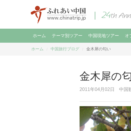
ホーム
テーマ別ツアー
中国現地ツアー
オ
ホーム
中国旅行ブログ
金木犀の匂い
/
/
金木犀の
2011年04月02日
中国