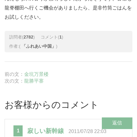
龍脊棚田
へ行くご機会がありましたら、是非竹筒ごはんを
お試しください。
訪問者(
2782
)
コメント(
1
)
作者:(
「ふれあい中国」
)
前の文：
金坑万景楼
次の文：
龍勝平寨
お客様からのコメント
返信
寂しい新幹線
1
2011/07/28 22:03