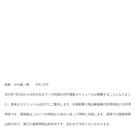
桂林 やや曇～晴 35℃~25℃
2011年7月1日から10月31日まで一江四湖の日中運航スケジュールが調整することになりまし
た。具体なスケジュールは以下にご案内します。出発船乗り場は解放橋六匹馬埠頭と日月湾
埠頭です。遊覧船はこの二つの埠頭から向かい合って同時に出発します。
四湖での遊覧
時間
は約25分で、
漓江
の遊覧時間は約45分です。合わせて70分ぐらいかかります。