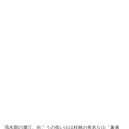
渇水期の
灕江
。向こうの低い山は桂林の有名な山「象鼻