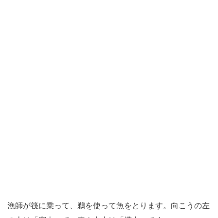
漁師が筏に乗って、鵜を使って魚をとります。向こうの左