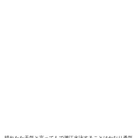
晴れたた天気と言ってもで
灕江
水泳することはかなり勇気