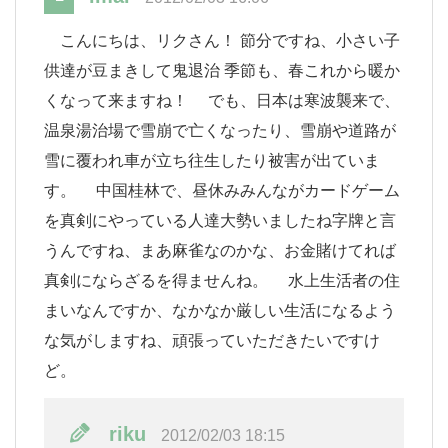
こんにちは、リクさん！ 節分ですね、小さい子
供達が豆まきして鬼退治 季節も、春これから暖か
くなって来ますね！ でも、日本は寒波襲来で、
温泉湯治場で雪崩で亡くなったり、雪崩や道路が
雪に覆われ車が立ち往生したり被害が出ていま
す。 中国桂林で、昼休みみんながカードゲーム
を真剣にやっている人達大勢いましたね字牌と言
うんですね、まあ麻雀なのかな、お金賭けてれば
真剣にならざるを得ませんね。 水上生活者の住
まいなんですか、なかなか厳しい生活になるよう
な気がしますね、頑張っていただきたいですけ
ど。
riku
2012/02/03 18:15