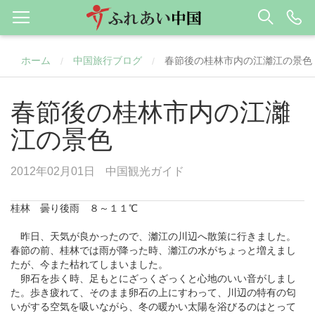
ホーム
中国旅行ブログ
春節後の桂林市内の江灕江の景色
/
/
春節後の桂林市内の江灕
江の景色
2012年02月01日
中国観光ガイド
桂林 曇り後雨 ８～１１℃
昨日、天気が良かったので、
灕江
の川辺へ散策に行きました。
春節の前、
桂林
では雨が降った時、
灕江
の水がちょっと増えまし
たが、今また枯れてしまいました。
卵石を歩く時、足もとにざっくざっくと心地のいい音がしまし
た。歩き疲れて、そのまま卵石の上にすわって、川辺の特有の匂
いがする空気を吸いながら、冬の暖かい太陽を浴びるのはとって