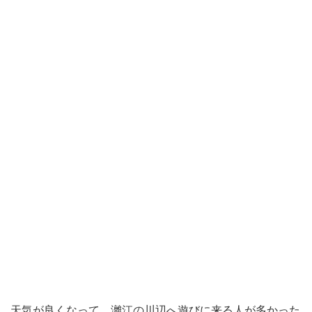
天気が良くなって、
灕江の
川辺へ遊びに来る人が多かった