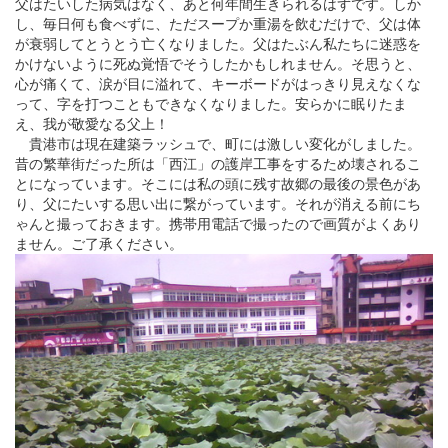
父はたいした病気はなく、あと何年間生きられるはずです。しか
し、毎日何も食べずに、ただスープか重湯を飲むだけで、父は体
が衰弱してとうとう亡くなりました。父はたぶん私たちに迷惑を
かけないように死ぬ覚悟でそうしたかもしれません。そ思うと、
心が痛くて、涙が目に溢れて、キーボードがはっきり見えなくな
って、字を打つこともできなくなりました。
安らかに眠りたま
え
、
我が敬愛なる
父上！
貴港市は現在建築ラッシュで、町には激しい変化がしました。
昔の繁華街だった所は「西江」
の護岸工事をするため壊されるこ
とになっています。そこには私の頭に残す故郷の最後の景色があ
り、父にたいする思い出に繋がっています。それが消える前にち
ゃんと撮っておきます。携帯用電話で撮ったので画質がよくあり
ません。ご了承ください。