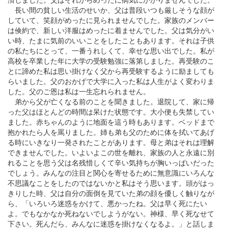
長い間の貧しい生活のせいか、父は普段いつも厳しそうな顔が
していて、笑顔がめったに見られませんでした。家族のメンバー
は倹約で、新しい洋服はめったに着ませんでした。父は気分がい
い時、たまに気前のいいことをしたこともあります。それは子供
の私たちにとって、一番うれしくて、幸せな思い出でした。私が
高校を卒業した年に大学の受験勉強に落第しました。再受験のこ
とに諦めた私は思い掛けなく父から再受験するように励ましても
らいました。父のおかげで大学に入った私は人生がよく変わりま
した。父のご恩は私は一生忘れられません。
弟から父が亡くなる前のことを聞きました。退院して、家に帰
った父はほとんどの時間は呆けた状態です。大小便も失禁してい
ました。赤ちゃんのように地面を這う時もあります。ベッドまで
抱かれたら人を罵りました。姉も弟も父のために体を拭いてあげ
る時にいきなり一発されたことがあります。母と弟はそれは理解
できませんでした。いよいよこの世を離れ、家族の人と永遠に別
れることを思う父は名残惜しくて辛い気持ちが胸いっぱいだった
でしょう。みんなの注目と関心を寄せるために無意識にいろんな
不思議なことをしたのではないかと私はそう思います。頭がはっ
きりした時、父は自分の面倒を見ていた弟の顔を優しく触りなが
ら、「いろいろ迷惑をかけて、悪かったね。父は早く死にたい
よ。でもなかなか死ねないでしようがない。神様、早く死なせて
下さい。死んだら、みんなに迷惑を掛けなくなるよ。」と話しま