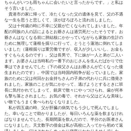
ちゃんがいつも雨ちゃんに会いたいと言ったからです。」と私は
そう言いました。
貴港市の家に帰って、冷たくなった父の遺体を見て、父の不遇
な一生を思うと悲しくて、涙がぽろぽろと流れ出しました。
父は十何歳の時に不幸に父親が亡くなられてしまいました。年
配の同族の人の話によるとお爺さんは過労死だったそうです。お
爺さんはなくなる前に肺結核にかかっていながらも家族の生計の
ために無理して蓮根を掘りに行って、とうとう蓮池に倒れてしま
いました（蓮根掘りは重労働ですが、収入が少しいいし、お金も
すぐもらえるのです）。父は長男で、下に妹が一人と弟が二人い
ます。お婆さんは当時私の一番下のおじさんを生んだばかりで仕
事はできませんでした（下の叔父さんはお爺さんが亡くなった後
生まれたのです）。中国では当時国内戦争が起っていました。家
族のために父は何回かお金持ちさんの子弟の代わりに兵に徴発さ
れました。家族のことが気にかかって、逃げようとするときに班
長に気付かれてしまって、銃床で散々にやっつけられ、歯が何本
も撃ち落とされました。お気の毒で、それから父はどんな美味し
い物でもうまく食べられなくなりました。
私が四五歳の時、父が肝臓の病気でもう少しで死んでしまし
た。幸いなことで助かりましたが、毎日いろんな薬を飲まなけれ
ばなりませんでした。長期間薬を飲んだので、半分のお医者さん
になりました。天文数字の借金は私が高校に入ってから初めて返
済しました。父はそれからめったに病気にかかりませんでした。