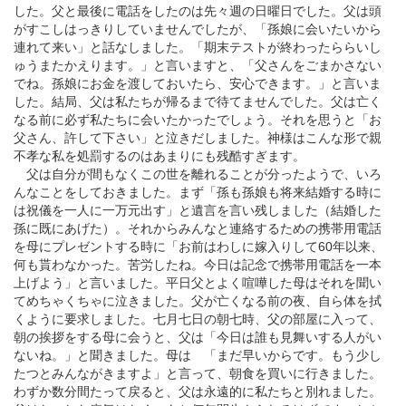
した。父と最後に電話をしたのは先々週の日曜日でした。父は頭
がすこしはっきりしていませんでしたが、「孫娘に会いたいから
連れて来い」と話なしました。「期末テストが終わったららいし
ゅうまたかえります。」と言いますと、「父さんをごまかさない
でね。孫娘にお金を渡しておいたら、安心できます。」と言いま
した。結局、父は私たちが帰るまで待てませんでした。父は亡く
なる前に必ず私たちに会いたかったでしょう。それを思うと「お
父さん、許して下さい」と泣きだしました。神様はこんな形で親
不孝な私を処罰するのはあまりにも残酷すぎます。
父は自分が間もなくこの世を離れることが分ったようで、いろ
んなことをしておきました。まず「孫も孫娘も将来結婚する時に
は祝儀を一人に一万元出す」と遺言を言い残しました（結婚した
孫に既にあげた）。それからみんなと連絡するための携帯用電話
を母にプレゼントする時に「お前はわしに嫁入りして60年以来、
何も貰わなかった。苦労したね。今日は記念で携帯用電話を一本
上げよう」と言いました。平日父とよく喧嘩した母はそれを聞い
てめちゃくちゃに泣きました。父が亡くなる前の夜、自ら体を拭
くように要求しました。七月七日の朝七時、父の部屋に入って、
朝の挨拶をする母に会うと、父は「今日は誰も見舞いする人がい
ないね。」と聞きました。母は 「まだ早いからです。もう少し
たつとみんながきますよ」と言って、朝食を買いに行きました。
わずか数分間たって戻ると、父は永遠的に私たちと別れました。