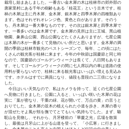
栽培し始まあしました。一番古い金木犀の木は桂林市の郊外部の
唐家里村にある千年の樹齢もある「桂花王」という古木です。桂
林の木犀は主に丹木犀、金木犀、銀木犀と四季木犀の四種類あり
ます。色はそれぞれオレンジ色、黄色と白があります。そのう
ち、丹木犀は一番大事なものです。その次は銀木犀と四季木犀で
す。一番多いのは金木犀です。金木犀の見所は主に王城、黑山植
物園、
象鼻山公園
、西山公園などたくさんありますが、
七星公園
は木犀の木が一番多くて見物のいい所だと思います。金木犀の満
開の季節は桂林市観光のベストシーズンで、毎年、この頃にはた
くさんの観光客が桂林に来ます。今年の中秋節は国慶節と同じ時
なので、国慶節のゴールデンウィークは長くて、八日間もありま
す。そしてゴールデンウィークの間に七人席以内の車は道路の使
用料が要らないので、桂林に来る観光客はいっぱい増える見込み
です。ホテルはすでに満員になり、値段も普段の二三倍になりま
した。
今日はいい天気なので、私はカメラを持って、近くの七星公園
へ見物に行きました。公園に入ると、いっぱい咲いた木犀の花は
実に「葉が密なり、千重の緑、花が開いて、万点の黄」の言うと
おりでした。金木犀の並木の植えられた小道を歩き、木犀の香り
が混ぜたそよ風が頬を撫でてとてもいい気持ちでした。まず、駱
駝山を見物し、それから、月牙楼前の「華廈之光」広場を散策
し、最後は月牙山に上がる山道を登って、「小広寒」に行きまし
た。金木犀のことを言うと中国人はほとんど伝説の中の美しい