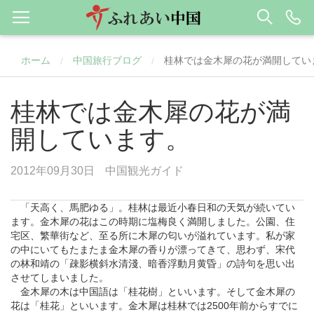
ホーム
中国旅行ブログ
桂林では金木犀の花が満開してい
/
/
桂林では金木犀の花が満
開しています。
2012年09月30日
中国観光ガイド
「天高く、馬肥ゆる」。
桂林
は最近小春日和の天気が続いてい
ます。金木犀の花はこの時期に塩梅良く満開しました。公園、住
宅区、繁華街など、至る所に木犀の匂いが溢れています。私が家
の中にいてもたまたま金木犀の香りが漂ってきて、思わず、宋代
の林和靖の「疎影横斜水清淺、暗香浮動月黄昏」の詩句を思い出
させてしまいました。
金木犀の木は中国語は「桂花樹」といいます。そして金木犀の
花は「桂花」といいます。金木犀は桂林では2500年前からすでに