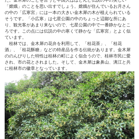
「嫦娥」のことを思い出すでしょう。嫦娥が住んでいるお月さん
の中の「広寒宮」には一本の大きい金木犀の木が植えられている
そうです。「小広寒」は七星公園の中のちょっと辺鄙な所にあ
り、観光客があまり来ないので、七星公園の中で一番静かなとこ
ろです。この点には伝説の中の寒くて静かな「広寒宮」とよく似
ています。
桂林では、金木犀の花弁を利用して、「桂花茶」、「桂花
酒」、「桂花酥糖」などの特産品を作る伝統があります。金木犀
ののんびりした特性は桂林の町によく似合うので、桂林市民に愛
され、市の花とされました。そして、金木犀は象鼻山、
漓江
と共
に桂林市の徽章となっています。