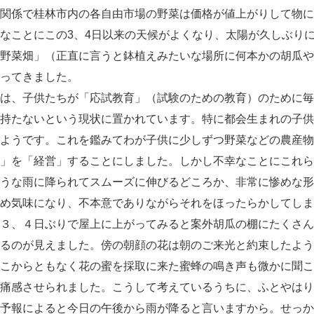
関係で桂林市内の各自由市場の野菜は価格が値上がりして物に
なことにこの3、4日以来の天候がよくなり、太陽が久しぶり
野菜畑」（正直に言うと鉢植えみたいな場所に何本かの胡瓜や
ってきました。
は、子供たちが「応試教育」（試験のための教育）のために毎
持たないという現状に置かれています。特に都会生まれの子供
ようです。これを鑑みてわが子供に少しずつ野菜などの農産物
」を「経営」することにしました。しかし不幸なことにこれら
うな雨に降られてスムーズに伸びるどころか、非常に惨めな形
め気味になり、不本意でありながらそれをほったらかしてしま
３、４日ぶりで屋上に上がってみると案外胡瓜の棚にたくさん
るのが見えました。傍の朝顔の花は朝のご来光と約束したよう
こからともなく花の蜜を採取に来た蜜蜂の鳴き声も微かに聞こ
痛感させられました。こうして考えているうちに、ふとやはり
予報によると今日の午後から雨が降ると言いますから。せっか