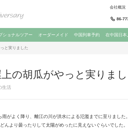
会社概況
86-77
プショナルツアー
オーダーメイド
中国列車予約
在中国日本
やっと実りました
屋上の胡瓜がやっと実りまし
の生活
ら雨がよく降り、離江の川が洪水による氾濫までに至りました
どんより曇ったりして太陽がめったに見えないぐらいでした。