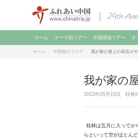
ホーム
テーマ別ツアー
中国現地ツアー
オ
ホーム
中国旅行ブログ
我が家の屋上の胡瓜が
/
/
我が家の
2013年05月15日
桂林
桂林は五月に入ってか
らといって空がほとんど