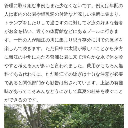
管理に取り組む事例もまた少なくないです。例えば年配の
人は市内の公園や鍾乳洞の付近など涼しい場所に集まり、
トランプをしたりして過ごすのに対して水泳の好きな若者
がお金を払い、近くの体育館などにあるプールに行きま
す。一部の人が離江の川に集まり思う存分に川での泳ぎを
楽しんで凌ぎます。ただ日中の太陽が厳しいことから夕方
に離江の中州にあたる訾洲公園に来て清らかな水で体を冷
やすと考える人が多いと言われました。費用がもちろん無
料である代わりに、ただ離江での泳ぎは十分な注意が必要
であると関係部門から勧告は出されています。上記の有難
味があってこそみんなどうにかして真夏の桂林を凌ぐこと
ができるのです。