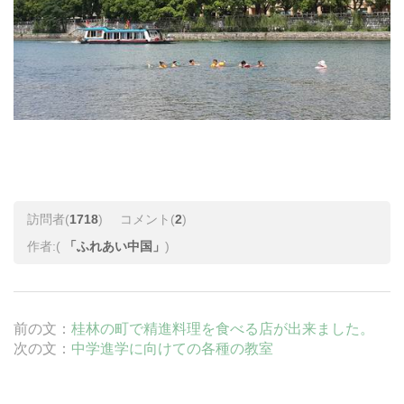
訪問者(
1718
)
コメント(
2
)
作者:(
「ふれあい中国」
)
前の文：
桂林の町で精進料理を食べる店が出来ました。
次の文：
中学進学に向けての各種の教室