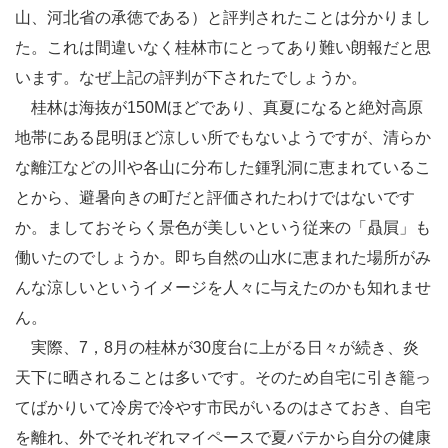
山、河北省の承徳である）と評判されたことは分かりまし
た。これは間違いなく桂林市にとってあり難い朗報だと思
います。なぜ上記の評判が下されたでしょうか。
桂林は海抜が150Mほどであり、真夏になると絶対高原
地帯にある昆明ほど涼しい所でもないようですが、清らか
な離江などの川や各山に分布した鍾乳洞に恵まれているこ
とから、避暑向きの町だと評価されたわけではないです
か。ましておそらく景色が美しいという従来の「贔屓」も
働いたのでしょうか。即ち自然の山水に恵まれた場所がみ
んな涼しいというイメージを人々に与えたのかも知れませ
ん。
実際、7，8月の桂林が30度台に上がる日々が続き、炎
天下に晒されることは多いです。そのため自宅に引き籠っ
てばかりいて冷房で冷やす市民がいるのはさておき、自宅
を離れ、外でそれぞれマイペースで夏バテから自分の健康