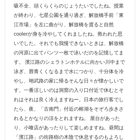
吸不全、頭くらくらのじょうたいでしたね。授業
が終わり、七星公園を通り過ぎ、解放橋手前「東
江市場」を左に曲がり、解放橋を渡ると自然
coolerが身を冷やしてくれましたね。救われた思
いでした。それでも我慢できないときは、解放橋
の河原に出てパンツ一枚で泳いだのを記憶してま
す。 濱江路のシェラトンホテルに向かい川中まで
泳ぎ、唇青くくなるまで水につかり、十分体を冷
やし、翊武路の家に帰るそんな日々が懐かしいで
す。一番涼しいのは洞窟の入り口付近で休むとそ
れはそれは良く冷えますねー。日本の旅行客でし
たら、夜、「古南門」付近の榕湖をそぞろ歩きさ
れるとかなりの涼をとれますね。 屋台があった
り、小喰店があったりして楽しめますね。昼間は
「濱江路」の街路樹の木陰で休息するのもよろし