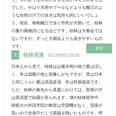
でした。やはり冷房やプールなどよりも離江のよ
うな自然の川での泳ぎは気持ち的にいいでしょ
う。現在、毎晩離江で泳ぐ市民が大勢いて、桂林
の夏の風物詩になるほどです。桂林は大都会では
ないですが、ずっと大都会よりも凌ぎやすいもの
です。
返信
桂林浪漫
2
2013/08/01 08:50
日本人から見て、桂林は山紫水明の地で夏は涼し
く、冬は温暖の地と想像しがちですが、実は日本
と同じくらい夏は高温多湿、冬は乾燥低温です。
ただ、桂林の春先から真夏にかけては、部屋の中
は高湿度で結露が見られます。僕の桂林留学中、
師範大の外語学院の教室は空調機がなく、湿度が
高いので全身汗だくで講義を聴いたものです。呼