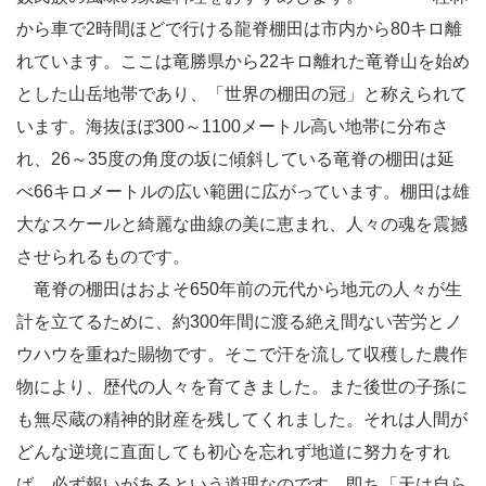
から車で2時間ほどで行ける龍脊棚田は市内から80キロ離
れています。ここは竜勝県から22キロ離れた竜脊山を始め
とした山岳地帯であり、「世界の棚田の冠」と称えられて
います。海抜ほぼ300～1100メートル高い地帯に分布さ
れ、26～35度の角度の坂に傾斜している竜脊の棚田は延
べ66キロメートルの広い範囲に広がっています。棚田は雄
大なスケールと綺麗な曲線の美に恵まれ、人々の魂を震撼
させられるものです。
竜脊の棚田はおよそ650年前の元代から地元の人々が生
計を立てるために、約300年間に渡る絶え間ない苦労とノ
ウハウを重ねた賜物です。そこで汗を流して収穫した農作
物により、歴代の人々を育てきました。また後世の子孫に
も無尽蔵の精神的財産を残してくれました。それは人間が
どんな逆境に直面しても初心を忘れず地道に努力をすれ
ば、必ず報いがあるという道理なのです。即ち「天は自ら