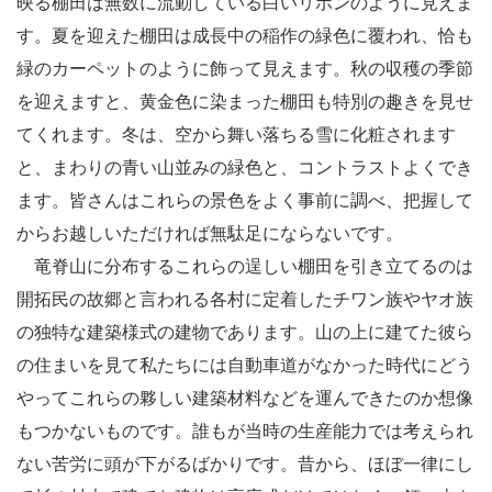
映る棚田は無数に流動している白いリボンのように見えま
す。夏を迎えた棚田は成長中の稲作の緑色に覆われ、恰も
緑のカーペットのように飾って見えます。秋の収穫の季節
を迎えますと、黄金色に染まった棚田も特別の趣きを見せ
てくれます。冬は、空から舞い落ちる雪に化粧されます
と、まわりの青い山並みの緑色と、コントラストよくでき
ます。皆さんはこれらの景色をよく事前に調べ、把握して
からお越しいただければ無駄足にならないです。
竜脊山に分布するこれらの逞しい棚田を引き立てるのは
開拓民の故郷と言われる各村に定着したチワン族やヤオ族
の独特な建築様式の建物であります。山の上に建てた彼ら
の住まいを見て私たちには自動車道がなかった時代にどう
やってこれらの夥しい建築材料などを運んできたのか想像
もつかないものです。誰もが当時の生産能力では考えられ
ない苦労に頭が下がるばかりです。昔から、ほぼ一律にし