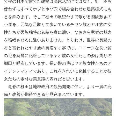
て杉の材木で建てた建物は高床式だけではなく、釘一本も
使わずにすべてホゾとホゾ穴で組み合わせた建築様式にも
息を飲みます。そして棚田の展望台まで繋がる階段敷きの
小道を、元気な足取りで歩いているチワン族とヤオ族の女
性たちが民族独特の衣装を身に纏い、なおさら竜脊の魅力
を増幅させるに違いありません。とりわけ、世界の長髪の
村と言われたヤオ族の黄洛ヤオ寨では、ユニークな長い髪
の毛を綺麗に化粧しているヤオ族の女性たちの姿は周りの
棚田と呼応しています。長い髪の毛はヤオ族女性たちのア
イデンティティであり、これをきれいに化粧することが彼
女たちの素朴な美意識の表れだと思います。
竜脊の棚田は地域政府の観光開発に伴い、より一層の完
備と改善が期待できると見込まれています。