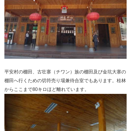
平安村の棚田、古壮寨（チワン）族の棚田及び金坑大寨の
棚田へ行くための切符売り場兼待合室でもあります。桂林
からここまで80キロほど離れています。