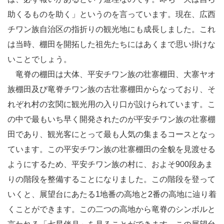
助くるものを助く」というのを言っています。現在、広西
チワン族自治区の指折りの観光地にも成長しました。これ
は当時、棚田を開拓した祖先たちにはあくまで思い掛けな
いことでしょう。
竜脊の棚田は大体、平安チワン族の壮寨棚田、大寨ヤオ
族棚田及び竜脊チワン族の古壮寨棚田からなっており、そ
れぞれ村の玄関に観光用の入り口が設けられています。こ
の中で最もいち早く開発されたのが平安チワン族の壮寨棚
田であり、観光客にとって最も人気の集まるコースとなっ
ています。この平安チワン族の壮寨棚田の全貌を見渡せる
ようにするため、平安チワン族の村に、およそ900段あま
りの階段を整備することになりました。この階段を登って
いくと、展望台にあたる1地番の高地と2番の高地に辿り着
くことができます。この二つの高地から竜脊のシンボルと