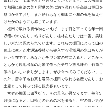
言われる「七星伴月」を見ることができます。この展望台
で無限に曲線の美と躍動の美に満ち溢れた等高線は棚田を
息づかせており、また紛れもなく棚田に不滅の魂を植え付
けたかのようにも感じています。
棚田で取れる農作物といえば、まず何と言っても年一回
収穫の米であり、粘りがあり、桂林あたりでは一番、美味
しい米だと認められています。これらの棚田にとって山の
頂上に生えた水源涵養林から導入する灌漑用の水はありが
たい存在です。あなたがチワン族の村に入ると、どこから
ともかく現地出産のお米で作ったチワン族風味の「竹筒ご
飯のおいしい香りがします。ぜひ食べてみてください。こ
の外、唐辛子もお茶も竜脊の棚田で取れる名産であり、お
土産として持って帰る観光客もいます。
竜脊の棚田は四季折々、その景色が異なります。毎年5
月頃になると、田植えのための水を張ると、空の白い雲が