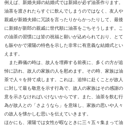
例えば、新婚夫婦の結婚式では新婦が必ず油茶作ります。
油茶を渡されたらすぐに飲んでしまうのではなく、友人や
親戚が新婚夫婦に冗談を言ったりからかったりして、最後
に新婦が新郎の親戚に世代順に油茶をごちそうします。こ
の油茶の習慣には皆の祝福と願いが込められており、とて
も賑やかで灌陽の特色を示した非常に有意義な結婚式とい
えます。
また葬儀の時は、故人を埋葬する前夜に、多くの方が追
悼に訪れ、故人の家族の人を慰めます。その時、家族は油
茶で人々を持て成します。これは、追悼に赴くことが故人
に対して最も敬意を示す行為で、故人の家族はその感謝の
意を示さなければいけないからです。また、油茶を飲む行
為が故人との「さようなら」を意味し、家族の思いや人々
の故人を懐かしむ思いを伝えていきます。
ほかにも、灌陽では女性が暇なときに三々五々集まって油