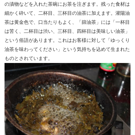
の漬物などを入れた茶碗にお茶を注ぎます。残った食材は
細かく砕いて、二杯目、三杯目の油茶に加えます。灌陽油
茶は黄金色で、口当たりもよく、「篩油茶」には「一杯目
は苦く、二杯目は渋い、三杯目、四杯目は美味しい油茶」
という俗語があります。これはお客様に対して「ゆっくり
油茶を味わってください」という気持ちを込めて生まれた
ものとされています。