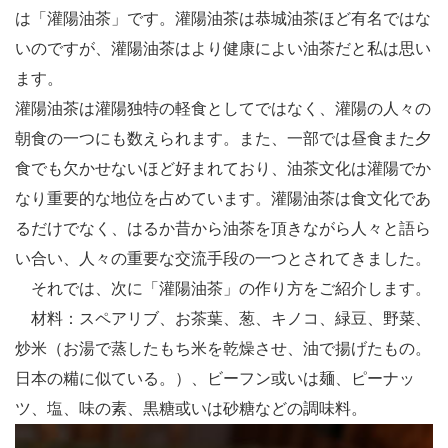
は「灌陽油茶」です。灌陽油茶は恭城油茶ほど有名ではな
いのですが、灌陽油茶はより健康によい油茶だと私は思い
ます。
灌陽油茶は灌陽独特の軽食としてではなく、灌陽の人々の
朝食の一つにも数えられます。また、一部では昼食また夕
食でも欠かせないほど好まれており、油茶文化は灌陽でか
なり重要的な地位を占めています。灌陽油茶は食文化であ
るだけでなく、はるか昔から油茶を頂きながら人々と語ら
い合い、人々の重要な交流手段の一つとされてきました。
それでは、次に「灌陽油茶」の作り方をご紹介します。
材料：スペアリブ、お茶葉、葱、キノコ、緑豆、野菜、
炒米（お湯で蒸したもち米を乾燥させ、油で揚げたもの。
日本の糒に似ている。）、ビーフン或いは麺、ピーナッ
ツ、塩、味の素、黒糖或いは砂糖などの調味料。