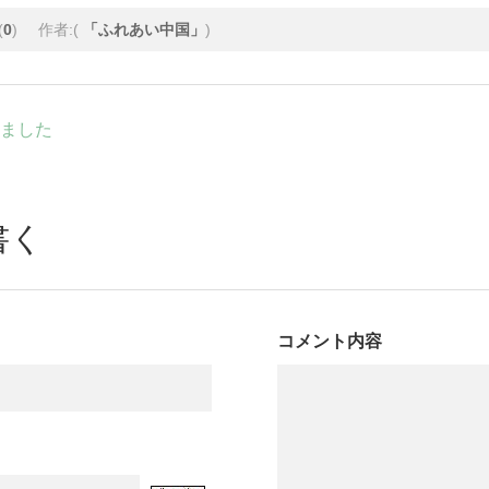
(
0
)
作者:(
「ふれあい中国」
)
ました
書く
コメント内容