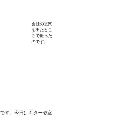
会社の玄関
を出たとこ
ろで撮った
のです。
です。今日はギター教室