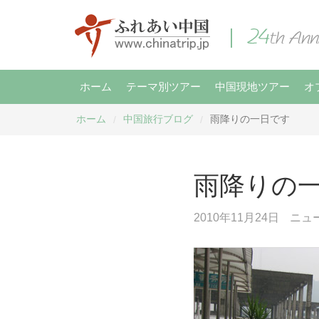
ホーム
テーマ別ツアー
中国現地ツアー
オ
ホーム
中国旅行ブログ
雨降りの一日です
/
/
雨降りの
2010年11月24日
ニュ