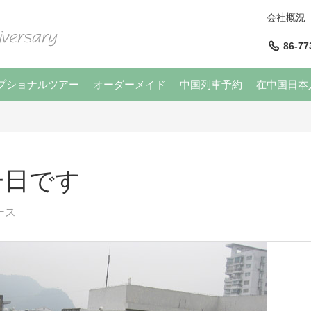
会社概況
86-77
プショナルツアー
オーダーメイド
中国列車予約
在中国日本
一日です
ース