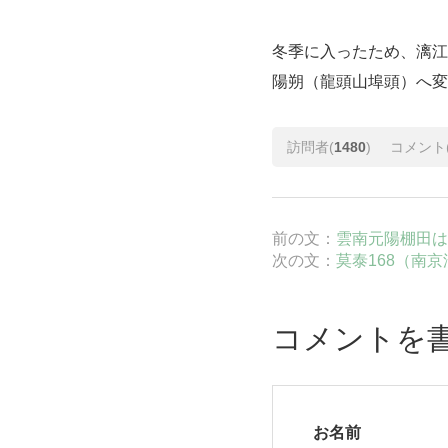
冬季に入ったため、漓江
陽朔
（龍頭山埠頭）へ変
訪問者(
1480
)
コメント
前の文：
雲南元陽棚田は
次の文：
莫泰168（南
コメントを
お名前