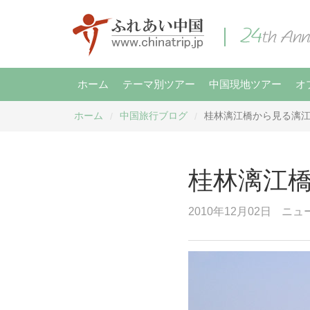
ホーム
テーマ別ツアー
中国現地ツアー
オ
ホーム
中国旅行ブログ
桂林漓江橋から見る漓
/
/
桂林漓江
2010年12月02日
ニュ