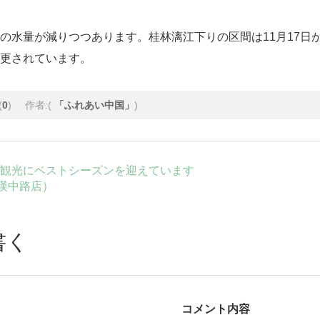
の水量が減りつつあります。
桂林漓江
下りの区間は11月17
更されています。
(
0
)
作者:(
「ふれあい中国」
)
観光にベストシーズンを迎えています
京漢中路店）
書く
コメント内容