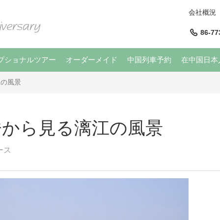
会社概況
86-77
プショナルツアー
オーダーメイド
中国列車予約
在中国日本
江の風景
橋から見る漓江の風景
ース