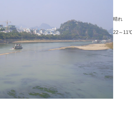
晴れ
22～11