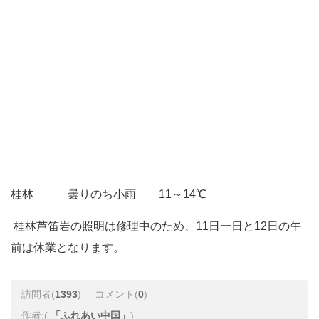
桂林 曇りのち小雨 11～14℃
桂林
芦笛岩
の照明は修理中のため、11日一日と12日の午
前は休業となります。
訪問者(
1393
)
コメント(
0
)
作者:(
「ふれあい中国」
)