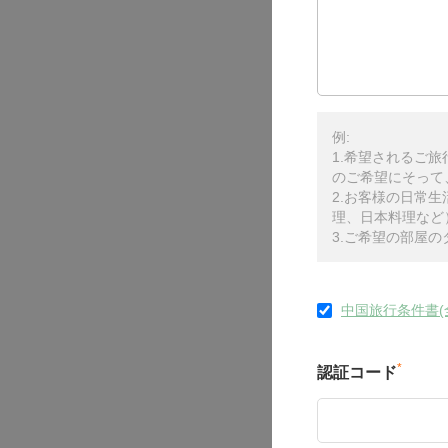
例:
1.希望されるご
のご希望にそって
2.お客様の日常
理、日本料理など
3.ご希望の部屋
中国旅行条件書(
*
認証コード