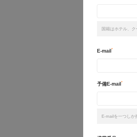
国籍はホテル、ク
*
E-mail
*
予備E-mail
E-mailを一つ