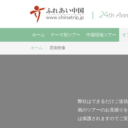
ホーム
テーマ別ツアー
中国現地ツアー
オ
ホーム
雲南映像
/
弊社はできるだけご送信
画のツアーのお見積りを
は保護されますのでご安