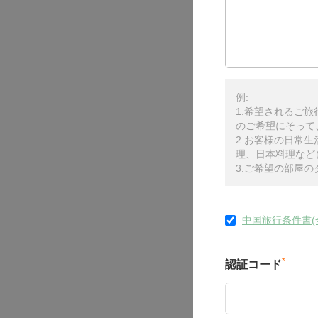
例:
1.希望されるご
のご希望にそって
2.お客様の日常
理、日本料理など
3.ご希望の部屋
中国旅行条件書(
*
認証コード