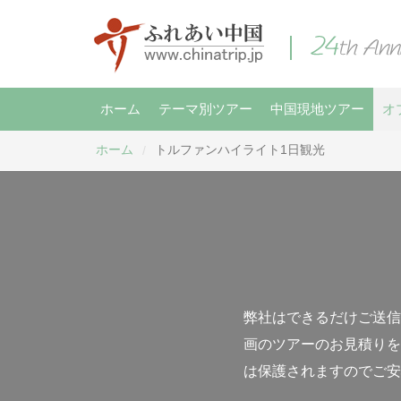
ホーム
テーマ別ツアー
中国現地ツアー
オ
ホーム
トルファンハイライト1日観光
/
弊社はできるだけご送信
画のツアーのお見積りを
は保護されますのでご安