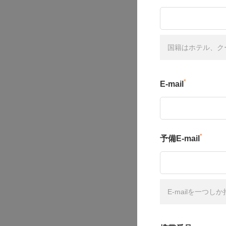
国籍はホテル、ク
*
E-mail
*
予備E-mail
E-mailを一つ