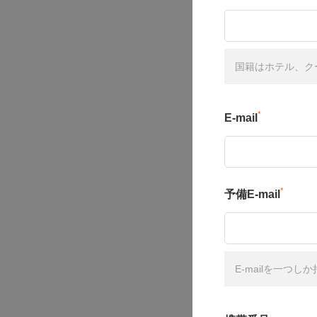
国籍はホテル、ク
*
E-mail
*
予備E-mail
E-mailを一つ