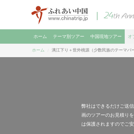
ホーム
テーマ別ツアー
中国現地ツアー
オ
ホーム
漓江下り＋世外桃源（少数民族のテーマパ
/
弊社はできるだけご送信
画のツアーのお見積りを
は保護されますのでご安