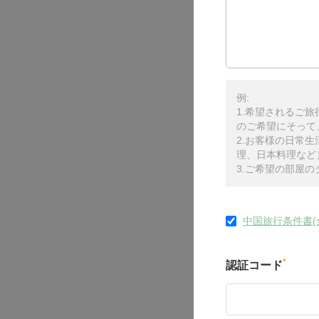
例:
1.希望されるご
のご希望にそって
2.お客様の日常
理、日本料理など
3.ご希望の部屋
中国旅行条件書(
*
認証コード