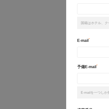
国籍はホテル、ク
*
E-mail
*
予備E-mail
E-mailを一つ