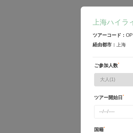
上海ハイラ
ツアーコード：
OP
経由都市：
上海
*
ご参加人数
*
ツアー開始日
*
国籍