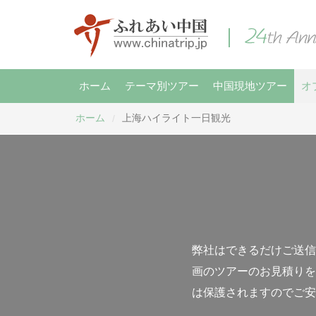
ホーム
テーマ別ツアー
中国現地ツアー
オ
ホーム
上海ハイライト一日観光
/
弊社はできるだけご送信
画のツアーのお見積りを
は保護されますのでご安