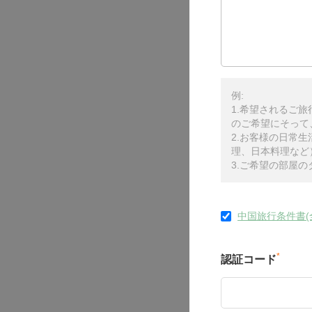
例:
1.希望されるご
のご希望にそって
2.お客様の日常
理、日本料理など
3.ご希望の部屋
中国旅行条件書(
*
認証コード