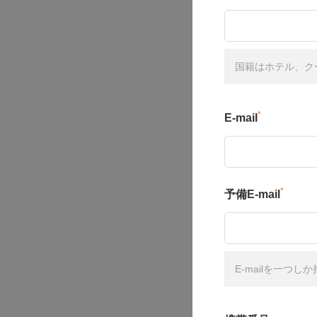
国籍はホテル、ク
*
E-mail
*
予備E-mail
E-mailを一つ