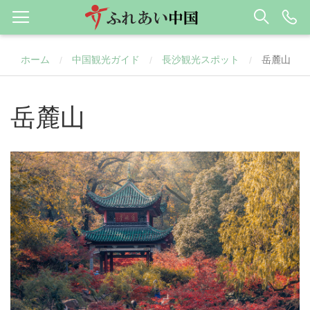
ホーム
中国観光ガイド
長沙観光スポット
岳麓山
/
/
/
岳麓山