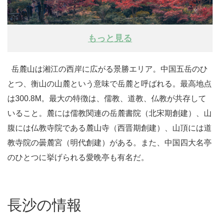
もっと見る
岳麓山は湘江の西岸に広がる景勝エリア。中国五岳のひ
とつ、衡山の山麓という意味で岳麓と呼ばれる。最高地点
は300.8M。最大の特徴は、儒教、道教、仏教が共存して
いること。麓には儒教関連の岳麓書院（北宋期創建）、山
腹には仏教寺院である麓山寺（西晋期創建）、山頂には道
教寺院の曇麓宮（明代創建）がある。また、中国四大名亭
のひとつに挙げられる愛晩亭も有名だ。
長沙の情報