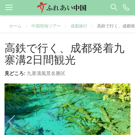
ホーム
中国現地ツアー
成都旅行
高鉄で行く、成都発
/
/
/
高鉄で行く、成都発着九
寨溝2日間観光
見どころ:
九寨溝風景名勝区