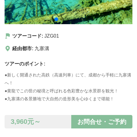
ツアーコード:
JZG01
経由都市:
九寨溝
ツアーのポイント:
●新しく開通された高鉄（高速列車）にて、成都から手軽に九寨溝
へ！
●黄龍でこの世の秘境と呼ばれる色彩豊かな水景群を観光！
●九寨溝の各景勝地で大自然の造形美を心ゆくまで堪能！
3,960
元～
お問合せ・ご予約