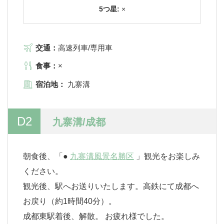
5つ星:
×
交通：
高速列車/専用車
食事：
×
宿泊地：
九寨溝
D2
九寨溝/成都
朝食後、「●
九寨溝風景名勝区
」観光をお楽しみ
ください。
観光後、駅へお送りいたします。高鉄にて成都へ
お戻り（約1時間40分）。
成都東駅着後、解散。 お疲れ様でした。