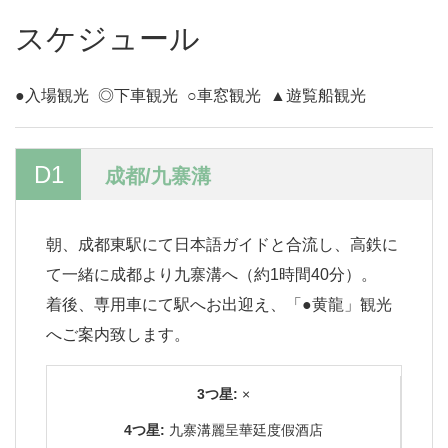
スケジュール
●入場観光
◎下車観光
○車窓観光
▲遊覧船観光
D1
成都/九寨溝
朝、成都東駅にて日本語ガイドと合流し、高鉄に
て一緒に成都より九寨溝へ（約1時間40分）。
着後、専用車にて駅へお出迎え、「●黄龍」観光
へご案内致します。
3つ星:
×
4つ星:
九寨溝麗呈華廷度假酒店