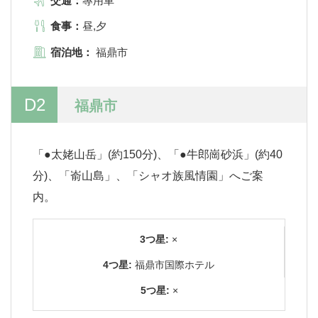
交通：
專用車
食事：
昼,夕
宿泊地：
福鼎市
D2
福鼎市
「●太姥山岳」(約150分)、「●牛郎崗砂浜」(約40
分)、「嵛山島」、「シャオ族風情園」へご案
内。
3つ星:
×
4つ星:
福鼎市国際ホテル
5つ星:
×