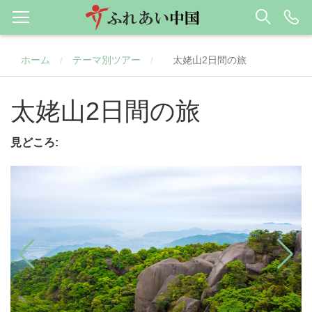
ホーム
テーマ別ツアー
太姥山2日間の旅
/
/
太姥山2日間の旅
見どころ: