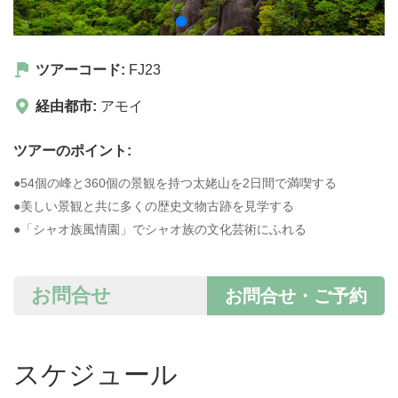
ツアーコード:
FJ23
経由都市:
アモイ
ツアーのポイント:
●54個の峰と360個の景観を持つ太姥山を2日間で満喫する
●美しい景観と共に多くの歴史文物古跡を見学する
●「シャオ族風情園」でシャオ族の文化芸術にふれる
お問合せ
お問合せ・ご予約
スケジュール