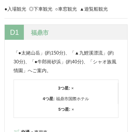
●入場観光
◎下車観光
○車窓観光
▲遊覧船観光
D1
福鼎市
「●太姥山岳」(約150分)、「▲九鯉溪漂流」(約
30分)、「●牛郎崗砂浜」(約40分)、「シャオ族風
情園」へご案内。
3つ星:
×
4つ星:
福鼎市国際ホテル
5つ星:
×