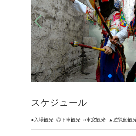
スケジュール
●入場観光
◎下車観光
○車窓観光
▲遊覧船観