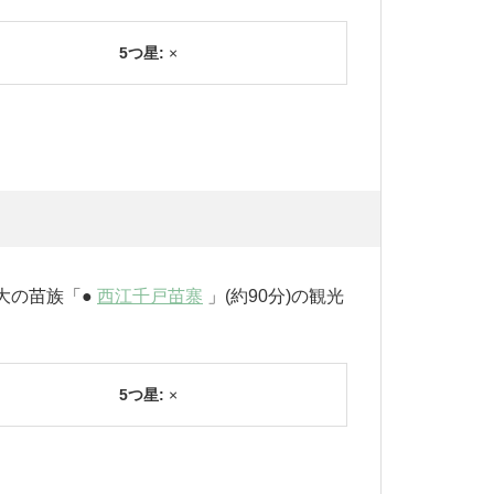
5つ星:
×
大の苗族「●
西江千戸苗寨
」(約90分)の観光
5つ星:
×