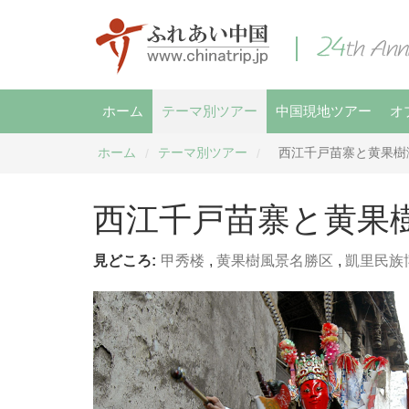
ホーム
テーマ別ツアー
中国現地ツアー
オ
ホーム
テーマ別ツアー
西江千戸苗寨と黄果樹
/
/
西江千戸苗寨と黄果
見どころ:
甲秀楼
,
黄果樹風景名勝区
,
凱里民族