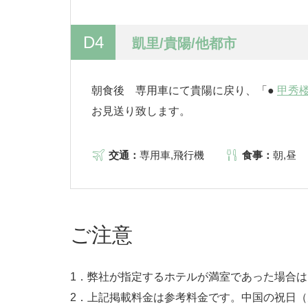
D4
凱里/貴陽/他都市
朝食後 専用車にて貴陽に戻り、「●
甲秀
お見送り致します。
交通：
専用車,飛行機
食事：
朝,昼
ご注意
1．弊社が指定するホテルが満室であった場合
2．上記掲載料金は参考料金です。中国の祝日