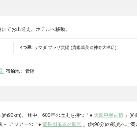
港にてお出迎え。ホテルへ移動。
4つ星:
ラマダ プラザ貴陽 (貴陽華美達神奇大酒店)
宿泊地：
貴陽
90km)。 途中、600年の歴史を持つ「●
天龍屯堡古鎮
」(約
後－ アジア一の「●
黄果樹風景名勝区
」(約90分)の観光へご