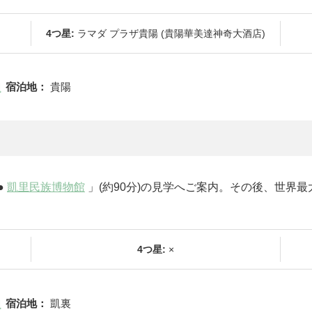
4つ星:
ラマダ プラザ貴陽 (貴陽華美達神奇大酒店)
宿泊地：
貴陽
●
凱里民族博物館
」(約90分)の見学へご案内。その後、世界最
4つ星:
×
宿泊地：
凱裏