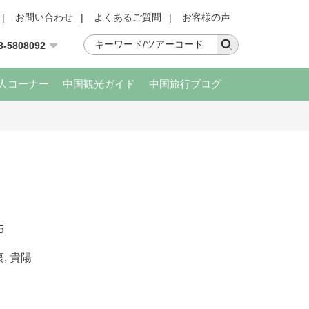
|
お問い合わせ
|
よくあるご質問
|
お客様の声
3-5808092
人コーナー
中国観光ガイド
中国旅行ブログ
5
裏
,
貴陽