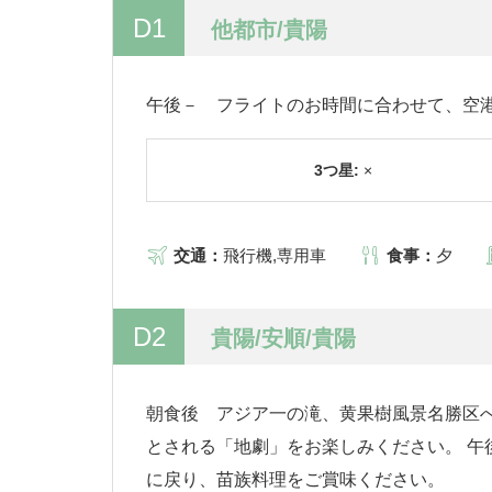
D1
他都市/貴陽
午後－ フライトのお時間に合わせて、空
3つ星:
×
交通：
飛行機,専用車
食事：
夕
D2
貴陽/安順/貴陽
朝食後 アジア一の滝、黄果樹風景名勝区へ(約
とされる「地劇」をお楽しみください。 午
に戻り、苗族料理をご賞味ください。