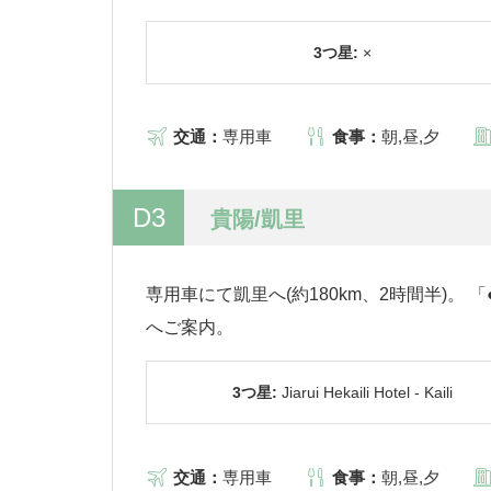
3つ星:
×
交通：
専用車
食事：
朝,昼,夕
D3
貴陽/凱里
専用車にて凱里へ(約180km、2時間半)。 「
へご案内。
3つ星:
Jiarui Hekaili Hotel - Kaili
交通：
専用車
食事：
朝,昼,夕