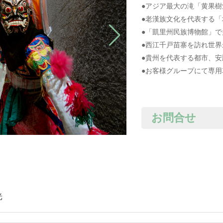
●アジア最大の滝「黄果樹
●老漢族文化を代表する
●「凱里州民族博物館」
●西江千戸苗寨を訪れ世
●貴州を代表する都市、
●お客様グループにて専
お問合せ
光