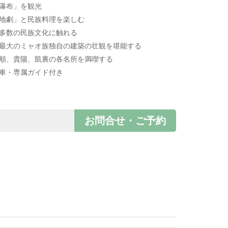
瀑布」を観光
「地劇」と民族料理を楽しむ
で多数の民族文化に触れる
界最大のミャオ族独自の建築の壮観を堪能する
安順、貴陽、凱裏の各名所を満喫する
用車・専属ガイド付き
お問合せ・ご予約