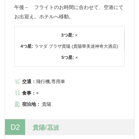
午後－ フライトのお時間に合わせて、空港にて
お出迎え。ホテルへ移動。
3つ星:
×
4つ星:
ラマダ プラザ貴陽 (貴陽華美達神奇大酒店)
5つ星:
×
交通：
飛行機,専用車
食事：
×
宿泊地：
貴陽
D2
貴陽/茘波