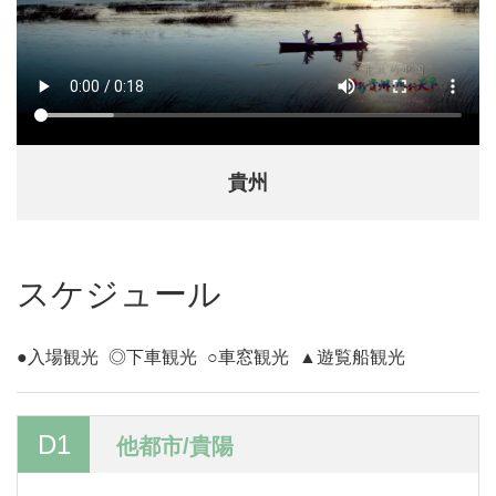
貴州
スケジュール
●入場観光
◎下車観光
○車窓観光
▲遊覧船観光
D1
他都市/貴陽