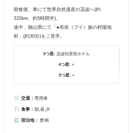
朝食後、車にて世界自然遺産の茘波へ(約
320km、約5時間半)。
途中、独山県にて「●布依（ブイ）族の村陽地
村」(約30分)をご見学。
3つ星:
茘波怡景苑ホテル
4つ星:
×
5つ星:
×
交通：
専用車
食事：
朝,昼,夕
宿泊地：
黔南