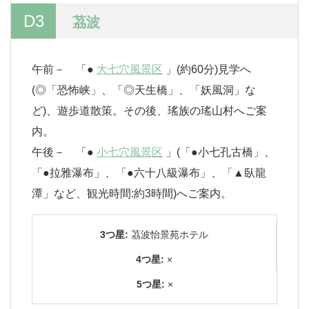
D3
茘波
午前－ 「●
大七穴風景区
」(約60分)見学へ
(◎「恐怖峡」、「◎天生橋」、「妖風洞」な
ど)、遊歩道散策。その後、瑤族の瑤山村へご案
内。
午後－ 「●
小七穴風景区
」(「●小七孔古橋」、
「●拉雅瀑布」、「●六十八級瀑布」、「▲臥龍
潭」など、観光時間:約3時間)へご案内。
3つ星:
茘波怡景苑ホテル
4つ星:
×
5つ星:
×