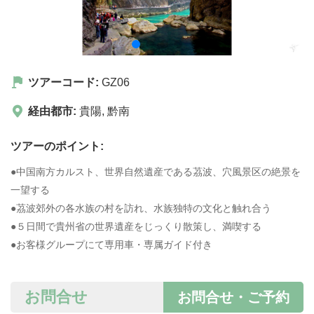
ツアーコード:
GZ06
経由都市:
貴陽
,
黔南
ツアーのポイント:
●中国南方カルスト、世界自然遺産である茘波、穴風景区の絶景を
一望する
●茘波郊外の各水族の村を訪れ、水族独特の文化と触れ合う
●５日間で貴州省の世界遺産をじっくり散策し、満喫する
●お客様グループにて専用車・専属ガイド付き
お問合せ
お問合せ・ご予約