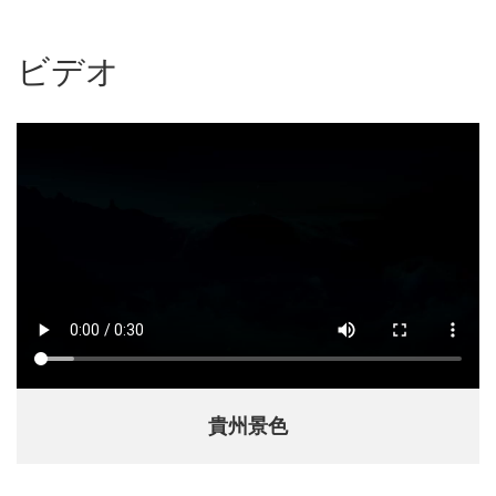
ビデオ
貴州景色