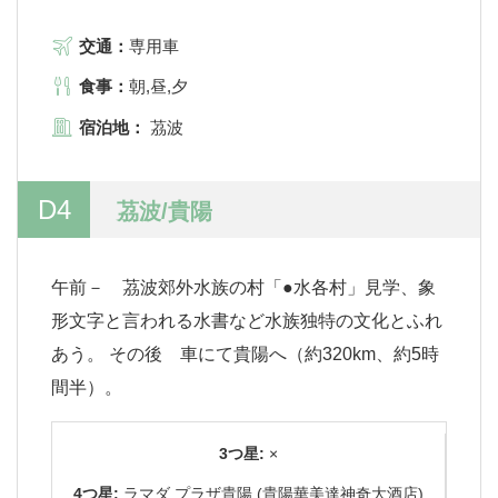
交通：
専用車
食事：
朝,昼,夕
宿泊地：
茘波
D4
茘波/貴陽
午前－ 茘波郊外水族の村「●水各村」見学、象
形文字と言われる水書など水族独特の文化とふれ
あう。 その後 車にて貴陽へ（約320km、約5時
間半）。
3つ星:
×
4つ星:
ラマダ プラザ貴陽 (貴陽華美達神奇大酒店)