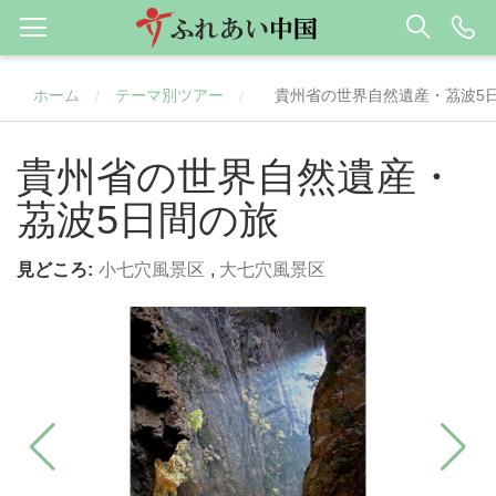
ホーム
テーマ別ツアー
貴州省の世界自然遺産・茘波5
/
/
貴州省の世界自然遺産・
茘波5日間の旅
見どころ:
小七穴風景区
,
大七穴風景区