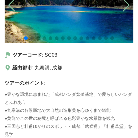
ツアーコード:
SC03
経由都市:
九寨溝
,
成都
ツアーのポイント:
●豊かな環境に恵まれた「成都パンダ繁殖基地」で愛らしいパンダ
とふれあう
●九寨溝の各景勝地で大自然の造形美を心ゆくまで堪能
●黄龍でこの世の秘境と呼ばれる色彩豊かな水景群を観光
●三国志と杜甫ゆかりのスポット・成都「武候祠」「杜甫草堂」を
見学