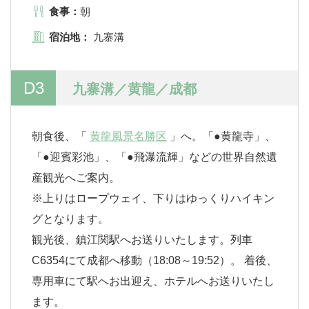
食事：
朝
宿泊地：
九寨溝
D3
九寨溝／黄龍／成都
朝食後、「
黄龍風景名勝区
」へ。「●黄龍寺」、
「●迎賓彩池」、「●飛瀑流輝」などの世界自然遺
産観光へご案内。
※上りはロープウェイ、下りはゆっくりハイキン
グとなります。
観光後、鎮江関駅へお送りいたします。列車
C6354にて成都へ移動（18:08～19:52）。 着後、
専用車にて駅へお出迎え、ホテルへお送りいたし
ます。