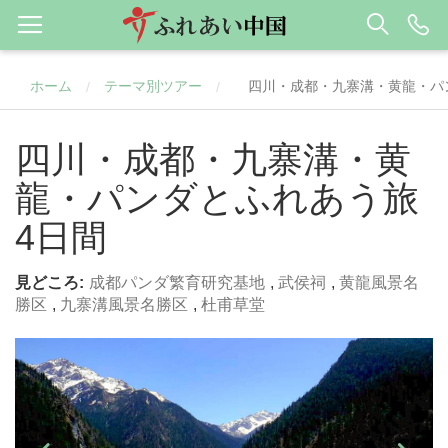
ホーム
テーマ別ツアー
四川・成都・九寨溝・黄龍・パ
/
/
四川・成都・九寨溝・黄
龍・パンダとふれあう旅
4日間
見どころ:
成都パンダ繁育研究基地
,
武侯祠
,
黄龍風景名
勝区
,
九寨溝風景名勝区
,
杜甫草堂