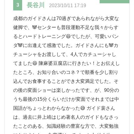
長谷川
3
2023/10/11 17:19
成都のガイドさんは70過ぎであられながら大変な
健脚で、🐼センターも普段運動不足な我々からす
るとハードトレーニング😆でしたが、可愛いパン
ダ🐼に出逢えて感激でした。ガイドさんにも🐼カ
チューシャをお渡しして、4人でカチューシャし
てました😆 陳麻婆豆腐店に行きたい！とお伝えし
たところ、お知り合いのコネ？で順番を少し割り
込んでお食事することができ大変満足でした。そ
の後の変面ショーは楽しかったです、が、90分の
うち最後の15分くらいだけが変面でそれまでは中
国語がちょっとわからなかった😅 ガイド裴さん
は、過去に井上靖はじめ著名人のガイドもなさっ
たことのある、知識経験の豊富な方で、大変勉強