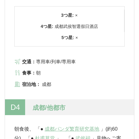
3つ星:
×
4つ星:
成都武侯智選假日酒店
5つ星:
×
交通：
専用車/列車/専用車
食事：
朝
宿泊地：
成都
D4
成都/他都市
朝食後、 「●
成都パンダ繁育研究基地
」(約60
分)、「●
杜甫草堂
」、「●
武侯祠
」見物へご案