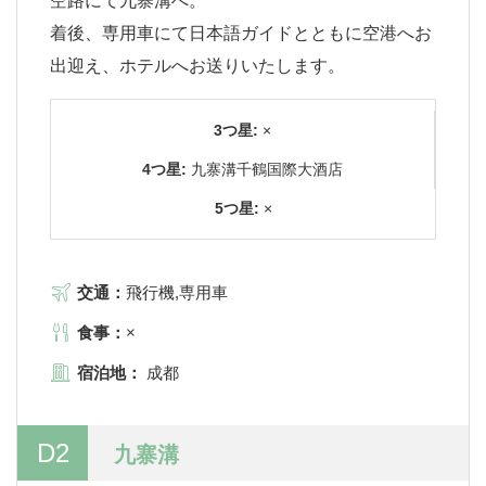
空路にて九寨溝へ。
着後、専用車にて日本語ガイドとともに空港へお
出迎え、ホテルへお送りいたします。
3つ星:
×
4つ星:
九寨溝千鶴国際大酒店
5つ星:
×
交通：
飛行機,専用車
食事：
×
宿泊地：
成都
D2
九寨溝