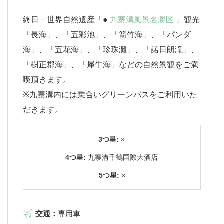
終日－世界自然遺産「●
九寨溝風景名勝区
」観光
「長海」、「五彩池」、「箭竹海」、「パンダ
海」、「五花海」、「珍珠灘」、「諾日朗滝」、
「樹正郡海」、「犀牛海」などの自然景観をご満
喫頂きます。
※九寨溝内には乗合いグリーンバスをご利用いた
だきます。
3つ星:
×
4つ星:
九寨溝千鶴国際大酒店
5つ星:
×
交通：
専用車