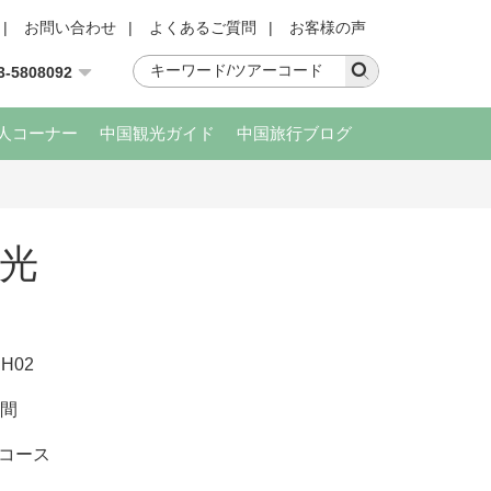
|
お問い合わせ
|
よくあるご質問
|
お客様の声
3-5808092
人コーナー
中国観光ガイド
中国旅行ブログ
光
H02
時間
コース