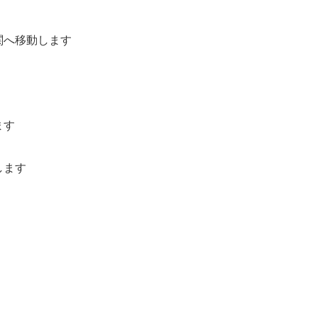
門関へ移動します
ます
します