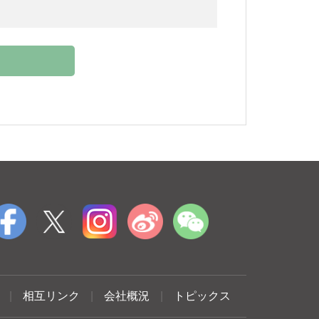
|
相互リンク
|
会社概況
|
トピックス