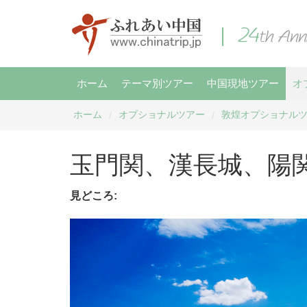
ホーム
テーマ別ツアー
中国現地ツアー
オ
ホーム
オプショナルツアー
敦煌オプショナル
/
/
玉門関、漢長城、陽
見どころ: