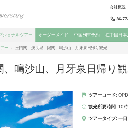
会社概況
86-77
プショナルツアー
オーダーメイド
中国列車予約
在中国日本
ツアー
玉門関、漢長城、陽関、鳴沙山、月牙泉日帰り観光
/
関、鳴沙山、月牙泉日帰り観
ツアーコード:
OPD
観光所要時間:
10
ツアータイプ:
一日