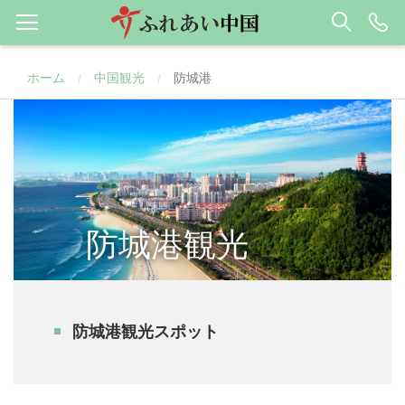
ホーム
中国観光
防城港
/
/
防城港観光
防城港観光スポット