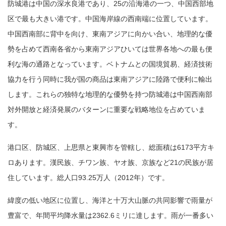
防城港は中国の深水良港であり、25の沿海港の一つ、中国西部地
区で最も大きい港です。中国海岸線の西南端に位置しています。
中国西南部に背中を向け、東南アジアに向かい合い、地理的な優
勢を占めて西南各省から東南アジアひいては世界各地への最も便
利な海の通路となっています。ベトナムとの国境貿易、経済技術
協力を行う同時に我が国の商品は東南アジアに陸路で便利に輸出
します。これらの独特な地理的な優勢を持つ防城港は中国西南部
対外開放と経済発展のバターンに重要な戦略地位を占めていま
す。
港口区、防城区、上思県と東興市を管轄し、総面積は6173平方キ
ロあります。漢民族、チワン族、ヤオ族、京族など21の民族が居
住しています。総人口93.25万人（2012年）です。
緯度の低い地区に位置し、海洋と十万大山脈の共同影響で雨量が
豊富で、年間平均降水量は2362.6ミリに達します。雨が一番多い