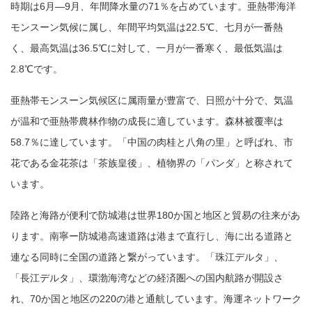
時期は6月―9月、年間降水量の71％を占めています。
亜熱帯海洋
モンスーン気候に属し、年間平均気温は22.5℃、七月が一番熱
く、最高気温は36.5℃に対して、一月が一番寒く、最低気温は
2.8℃です。
亜熱帯モンスーン気候区に属雨量が豊富で、日照が十分で、気温
が温和で亜熱帯農林作物の成長に適しています。森林被覆率は
58.7％に達しています。「中国の肉桂と八角の里」と呼ばれ、市
花である金花茶は「茶族皇後」、植物界の「パンダ」と称されて
います。
陸路と海路が便利で防城港は世界180か国と地区と貿易の往来があ
ります。南寧ー防城港高速道路は港まで直行し、海に出る道路と
連なる同時に全国の道路と繋がっています。「珠江デルタ」、
「長江デルタ」、環渤海湾などの経済圏への国内航路が開設さ
れ、70か国と地区の220の港と通航しています。海運ネットワーク