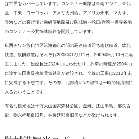
は世界をカバーしています。コンテナー航路は東南アジア、東北
亜、中東、ヨーロッパ、アメリカ州西、アメリカ州東、マカオ、
香港などの直行便と乗継便航路及び防城港⇔蛇口/赤湾⇔世界各地
のコンテナー公共快速航路を開設しています。
広西チワン族自治区沿海都市の間の高速鉄道即ち南欽鉄道、欽北
鉄道、欽防鉄道はそれぞれ2008年12月11日、2009年5月10日に着
工しました。総延長は262キロにわわたり、列車の時速が250キロ
に達する国家級複線電気鉄道が建設され、全線の工事は2012年末
に完成する予想です。その際、北部湾4つの都市は一時間経済圏に
入るということです。
有名な観光地は十万大山国家森林公園、金滩、江山半島、那良古
街、劉永福那良旧居、林俊廷那良旧居などが挙げられます。